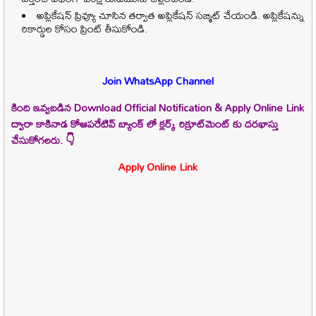
అప్లికేషన్ ప్రివ్యూ చూసిన తర్వాత అప్లికేషన్ సబ్మిట్ చేయండి. అప్లికేషన్ను
రికార్డుల కోసం ప్రింట్ తీసుకోండి.
Join WhatsApp Channel
కింది ఇవ్వబడిన Download Official Notification & Apply Online Link
ద్వారా కాకినాడ కోఆపరేటివ్ బ్యాంక్ లో
క్లర్క్
రిక్రూట్‌మెంట్ కు దరఖాస్తు
చేసుకోగలరు. 👇
Apply Online Link