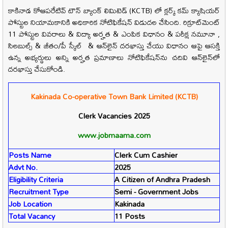
కాకినాడ కోఆపరేటివ్ టౌన్ బ్యాంక్ లిమిటెడ్ (KCTB) లో క్లర్క్ కమ్ క్యాషియర్
పోస్టుల నియామకానికి అధికారిక నోటిఫికేషన్ విడుదల చేసింది. రిక్రూట్‌మెంట్
11 పోస్టుల వివరాలు & విద్యా అర్హత & ఎంపిక విధానం & పరీక్ష నమూనా ,
సిలబుల్స్ & జీతం/పే స్కేల్ & ఆన్‌లైన్ దరఖాస్తు చేయు విధానం ఆపై ఆసక్తి
ఉన్న అభ్యర్థులు అన్ని అర్హత ప్రమాణాలు నోటిఫికేషన్‌ను చదివి ఆన్‌లైన్‌లో
దరఖాస్తు చేసుకోండి.
Kakinada Co-operative Town Bank Limited (KCTB)
Clerk
Vacancies 2025
www.jobmaama.com
Posts Name
Clerk Cum Cashier
Advt No.
2025
Eligibility Criteria
A Citizen of Andhra Pradesh
Recruitment Type
Semi - Government Jobs
Job Location
Kakinada
Total Vacancy
11 Posts