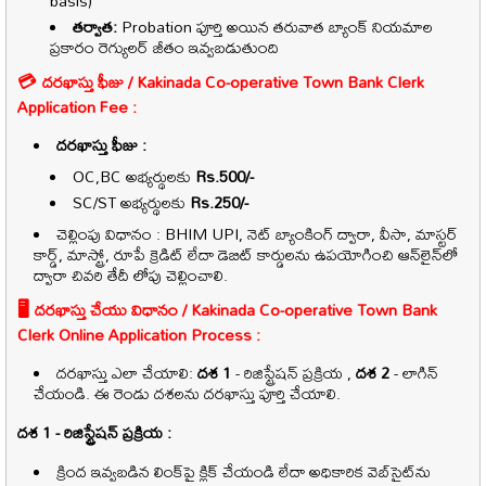
basis)
తర్వాత:
Probation పూర్తి అయిన తరువాత బ్యాంక్ నియమాల
ప్రకారం రెగ్యులర్ జీతం ఇవ్వబడుతుంది
💳 దరఖాస్తు ఫీజు / Kakinada Co-operative Town Bank Clerk
Application Fee :
దరఖాస్తు ఫీజు :
OC,BC అభ్యర్థులకు
Rs.500/-
SC/ST అభ్యర్థులకు
Rs.250/-
చెల్లింపు విధానం : BHIM UPI, నెట్ బ్యాంకింగ్ ద్వారా, వీసా, మాస్టర్
కార్డ్, మాస్ట్రో, రూపే క్రెడిట్ లేదా డెబిట్ కార్డులను ఉపయోగించి ఆన్‌లైన్‌లో
ద్వారా చివరి తేదీ లోపు చెల్లించాలి.
🖥️ దరఖాస్తు చేయు విధానం / Kakinada Co-operative Town Bank
Clerk Online Application Process :
దరఖాస్తు ఎలా చేయాలి:
దశ 1
- రిజిస్ట్రేషన్ ప్రక్రియ ,
దశ 2
- లాగిన్
చేయండి. ఈ రెండు దశలను దరఖాస్తు పూర్తి చేయాలి.
దశ 1 - రిజిస్ట్రేషన్ ప్రక్రియ :
క్రింద ఇవ్వబడిన లింక్‌పై క్లిక్ చేయండి లేదా అధికారిక వెబ్‌సైట్‌ను