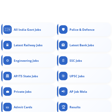
🇮🇳
🛡️
All India Govt Jobs
Police & Defence
🚆
🏦
Latest Railway Jobs
Latest Bank Jobs
⚙️
📄
Engineering Jobs
SSC Jobs
🏛️
🎯
AP/TS State Jobs
UPSC Jobs
💼
📢
Private Jobs
AP Job Mela
🎫
🏆
Admit Cards
Results