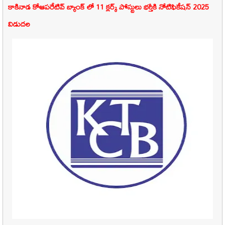
కాకినాడ కోఆపరేటివ్ బ్యాంక్
లో 11
క్లర్క్
పోస్టులు భర్తీకి నోటిఫికేషన్ 2025
విడుదల