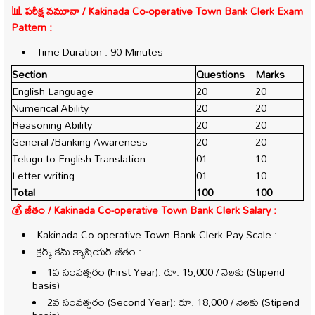
📊 పరీక్ష నమూనా / Kakinada Co-operative Town Bank Clerk Exam
Pattern :
Time Duration : 90 Minutes
Section
Questions
Marks
English Language
20
20
Numerical Ability
20
20
Reasoning Ability
20
20
General /Banking Awareness
20
20
Telugu to English Translation
01
10
Letter writing
01
10
Total
100
100
💰 జీతం / Kakinada Co-operative Town Bank Clerk Salary :
Kakinada Co-operative Town Bank Clerk Pay Scale :
క్లర్క్ కమ్ క్యాషియర్ జీతం :
1వ సంవత్సరం (First Year): రూ. 15,000 / నెలకు (Stipend
basis)
2వ సంవత్సరం (Second Year): రూ. 18,000 / నెలకు (Stipend