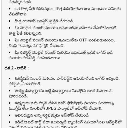
సందర్శించండి.
ఒక కొత్త పేజీ కనిపిస్తుంది. కొత్త వినియోగదారులు ముందుగా నమోదు
చేసుకోవాలి.
కొత్త యూజర్ రిజిస్టర్ పై క్లిక్ చేయండి.
మీ మొబైల్ నంబర్ మరియు ఇమెయిల్‌ను నమోదు చేసుకోవడానికి
కొత్త పేజీ కనిపిస్తుంది.
మీ మొబైల్ నంబర్ మరియు ఇమెయిల్‌కు OTP పంపబడుతుంది,
నింపి “సమర్పించు” పై క్లిక్ చేయండి.
మీ రిజిస్టర్డ్ మొబైల్ నంబర్ మరియు ఇమెయిల్ ఐడికి లాగిన్ ఐడి
మరియు పాస్‌వర్డ్ పంపబడతాయి.
దశ 2 - లాగిన్ :
రిజిస్ట్రేషన్ నంబర్ మరియు పాస్‌వర్డ్‌ని ఉపయోగించి లాగిన్ అవ్వండి.
పోస్ట్‌ను ఎంచుకోండి.
అభ్యర్థి విద్యార్హతను బట్టి విద్యార్హతలు మొదలైన ఇతర వివరాలను
పూరించండి.
అభ్యర్థులు తమ స్కాన్ చేసిన కలర్ ఫోటోగ్రాఫ్ మరియు సంతకాన్ని
(ఇంగ్లీష్ లేదా హిందీలో) JPEG ఫార్మాట్‌లో అప్‌లోడ్ చేయాలి.
అవసరమైన అన్ని సర్టిఫికెట్లను అప్‌లోడ్ చేయండి
క్రెడిట్/డెబిట్ కార్డ్ లేదా ఇంటర్నెట్ బ్యాంకింగ్ ఉపయోగించి ఆన్‌లైన్‌లో
వర్తించే విధంగా పరీక్ష రుసుమును చెల్లించండి.