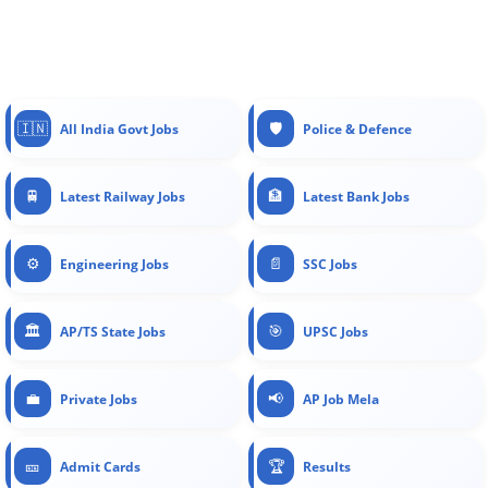
🇮🇳
🛡️
All India Govt Jobs
Police & Defence
🚆
🏦
Latest Railway Jobs
Latest Bank Jobs
⚙️
📄
Engineering Jobs
SSC Jobs
🏛️
🎯
AP/TS State Jobs
UPSC Jobs
💼
📢
Private Jobs
AP Job Mela
🎫
🏆
Admit Cards
Results