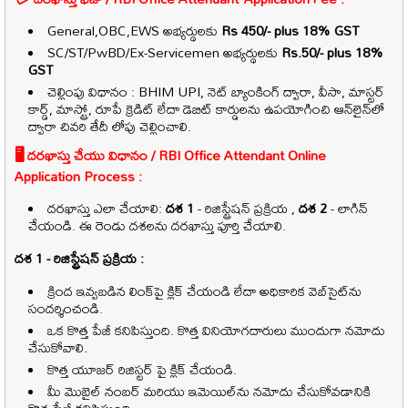
General,OBC,EWS అభ్యర్థులకు
Rs 450/- plus 18% GST
SC/ST/PwBD/Ex-Servicemen అభ్యర్థులకు
Rs.50/- plus 18%
GST
చెల్లింపు విధానం : BHIM UPI, నెట్ బ్యాంకింగ్ ద్వారా, వీసా, మాస్టర్
కార్డ్, మాస్ట్రో, రూపే క్రెడిట్ లేదా డెబిట్ కార్డులను ఉపయోగించి ఆన్‌లైన్‌లో
ద్వారా చివరి తేదీ లోపు చెల్లించాలి.
🖥️ దరఖాస్తు చేయు విధానం /
RBI Office Attendant
Online
Application Process :
దరఖాస్తు ఎలా చేయాలి:
దశ 1
- రిజిస్ట్రేషన్ ప్రక్రియ ,
దశ 2
- లాగిన్
చేయండి. ఈ రెండు దశలను దరఖాస్తు పూర్తి చేయాలి.
దశ 1 - రిజిస్ట్రేషన్ ప్రక్రియ :
క్రింద ఇవ్వబడిన లింక్‌పై క్లిక్ చేయండి లేదా అధికారిక వెబ్‌సైట్‌ను
సందర్శించండి.
ఒక కొత్త పేజీ కనిపిస్తుంది. కొత్త వినియోగదారులు ముందుగా నమోదు
చేసుకోవాలి.
కొత్త యూజర్ రిజిస్టర్ పై క్లిక్ చేయండి.
మీ మొబైల్ నంబర్ మరియు ఇమెయిల్‌ను నమోదు చేసుకోవడానికి