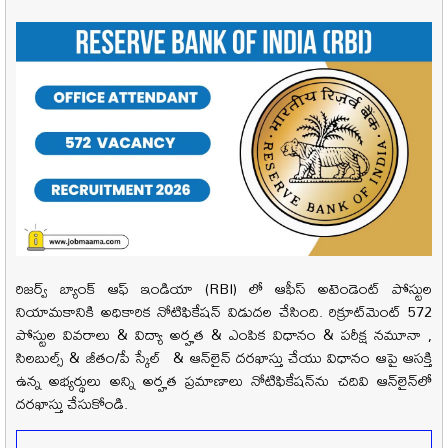
రిజర్వ్ బ్యాంక్ ఆఫ్ ఇండియా (RBI) లో ఆఫీస్ అటెండెంట్
పోస్టుల
నియామకానికి అధికారిక నోటిఫికేషన్ విడుదల చేసింది. రిక్రూట్‌మెంట్ 572
పోస్టుల వివరాలు & విద్యా అర్హత & ఎంపిక విధానం & పరీక్ష నమూనా ,
సిలబుల్స్ & జీతం/పే స్కేల్ & ఆన్‌లైన్ దరఖాస్తు చేయు విధానం ఆపై ఆసక్తి
ఉన్న అభ్యర్థులు అన్ని అర్హత ప్రమాణాలు నోటిఫికేషన్‌ను చదివి ఆన్‌లైన్‌లో
దరఖాస్తు చేసుకోండి.