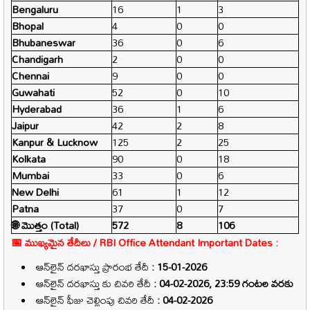
Bengaluru
16
1
3
Bhopal
4
0
0
Bhubaneswar
36
0
6
Chandigarh
2
0
0
Chennai
9
0
0
Guwahati
52
0
10
Hyderabad
36
1
6
Jaipur
42
2
8
Kanpur & Lucknow
125
2
25
Kolkata
90
0
18
Mumbai
33
0
6
New Delhi
61
1
12
Patna
37
0
7
🌐 మొత్తం (Total)
572
8
106
📅 ముఖ్యమైన తేదీలు /
RBI Office Attendant
Important Dates :
ఆన్‌లైన్ దరఖాస్తు ప్రారంభ తేదీ
: 15-01-2026
ఆన్‌లైన్ దరఖాస్తు కు చివరి తేదీ
: 04-02-2026, 23:59 గంటల వరకు
ఆన్‌లైన్ ఫీజు చెల్లింపు చివరి తేదీ
: 04-02-2026