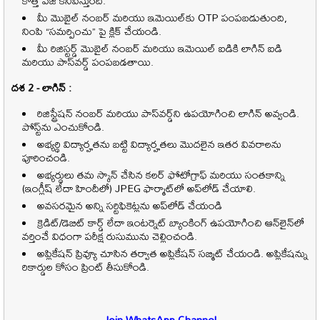
కొత్త పేజీ కనిపిస్తుంది.
మీ మొబైల్ నంబర్ మరియు ఇమెయిల్‌కు OTP పంపబడుతుంది,
నింపి “సమర్పించు” పై క్లిక్ చేయండి.
మీ రిజిస్టర్డ్ మొబైల్ నంబర్ మరియు ఇమెయిల్ ఐడికి లాగిన్ ఐడి
మరియు పాస్‌వర్డ్ పంపబడతాయి.
దశ 2 - లాగిన్ :
రిజిస్ట్రేషన్ నంబర్ మరియు పాస్‌వర్డ్‌ని ఉపయోగించి లాగిన్ అవ్వండి.
పోస్ట్‌ను ఎంచుకోండి.
అభ్యర్థి విద్యార్హతను బట్టి విద్యార్హతలు మొదలైన ఇతర వివరాలను
పూరించండి.
అభ్యర్థులు తమ స్కాన్ చేసిన కలర్ ఫోటోగ్రాఫ్ మరియు సంతకాన్ని
(ఇంగ్లీష్ లేదా హిందీలో) JPEG ఫార్మాట్‌లో అప్‌లోడ్ చేయాలి.
అవసరమైన అన్ని సర్టిఫికెట్లను అప్‌లోడ్ చేయండి
క్రెడిట్/డెబిట్ కార్డ్ లేదా ఇంటర్నెట్ బ్యాంకింగ్ ఉపయోగించి ఆన్‌లైన్‌లో
వర్తించే విధంగా పరీక్ష రుసుమును చెల్లించండి.
అప్లికేషన్ ప్రివ్యూ చూసిన తర్వాత అప్లికేషన్ సబ్మిట్ చేయండి. అప్లికేషన్ను
రికార్డుల కోసం ప్రింట్ తీసుకోండి.
Join WhatsApp Channel