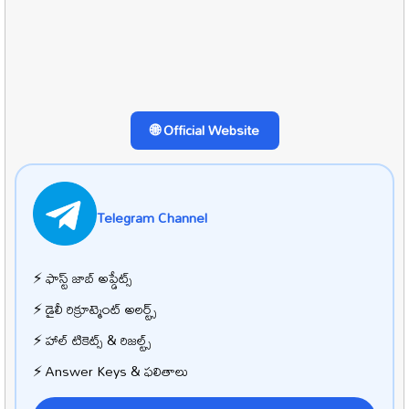
🌐 Official Website
Telegram Channel
⚡ ఫాస్ట్ జాబ్ అప్డేట్స్
⚡ డైలీ రిక్రూట్మెంట్ అలర్ట్స్
⚡ హాల్ టికెట్స్ & రిజల్ట్స్
⚡ Answer Keys & ఫలితాలు