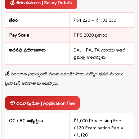
💰 జీతం వివరాలు | Salary Details
జీతం
₹54,220 – ₹1,33,630
Pay Scale
RPS 2020 ప్రకారం
అదనపు ప్రయోజనాలు
DA, HRA, TA మరియు ఇతర
ప్రభుత్వ అలవెన్సులు
💰 తెలంగాణ ప్రభుత్వంలో మంచి జీతంతో పాటు ఉద్యోగ భద్రత మరియు
ప్రమోషన్ అవకాశాలు లభిస్తాయి.
💳 దరఖాస్తు ఫీజు | Application Fee
OC / BC అభ్యర్థులు
₹1,000 Processing Fee +
₹120 Examination Fee =
₹1,120