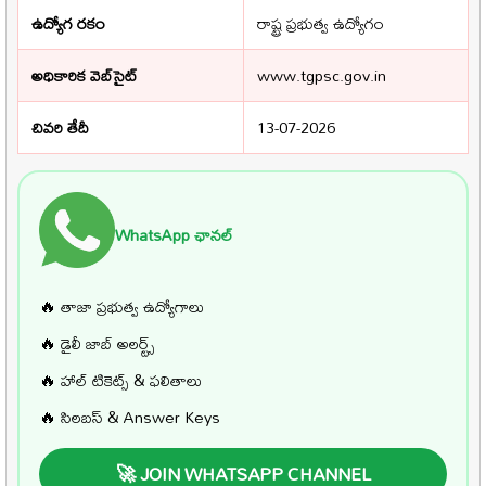
ఉద్యోగ రకం
రాష్ట్ర ప్రభుత్వ ఉద్యోగం
అధికారిక వెబ్‌సైట్
www.tgpsc.gov.in
చివరి తేదీ
13-07-2026
WhatsApp ఛానల్
🔥 తాజా ప్రభుత్వ ఉద్యోగాలు
🔥 డైలీ జాబ్ అలర్ట్స్
🔥 హాల్ టికెట్స్ & ఫలితాలు
🔥 సిలబస్ & Answer Keys
🚀 JOIN WHATSAPP CHANNEL