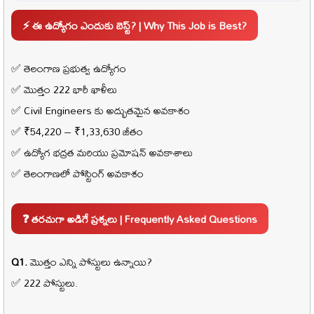
⚡ ఈ ఉద్యోగం ఎందుకు బెస్ట్? | Why This Job is Best?
✅ తెలంగాణ ప్రభుత్వ ఉద్యోగం
✅ మొత్తం 222 భారీ ఖాళీలు
✅ Civil Engineers కు అద్భుతమైన అవకాశం
✅ ₹54,220 – ₹1,33,630 జీతం
✅ ఉద్యోగ భద్రత మరియు ప్రమోషన్ అవకాశాలు
✅ తెలంగాణలో పోస్టింగ్ అవకాశం
❓ తరచుగా అడిగే ప్రశ్నలు | Frequently Asked Questions
Q1.
మొత్తం ఎన్ని పోస్టులు ఉన్నాయి?
✅ 222 పోస్టులు.