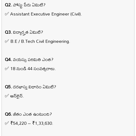
Q2.
పోస్టు పేరు ఏమిటి?
✅ Assistant Executive Engineer (Civil).
Q3.
విద్యార్హత ఏమిటి?
✅ B.E / B.Tech Civil Engineering.
Q4.
వయస్సు పరిమితి ఎంత?
✅ 18 నుండి 44 సంవత్సరాలు.
Q5.
దరఖాస్తు విధానం ఏమిటి?
✅ ఆన్‌లైన్.
Q6.
జీతం ఎంత ఉంటుంది?
✅ ₹54,220 – ₹1,33,630.