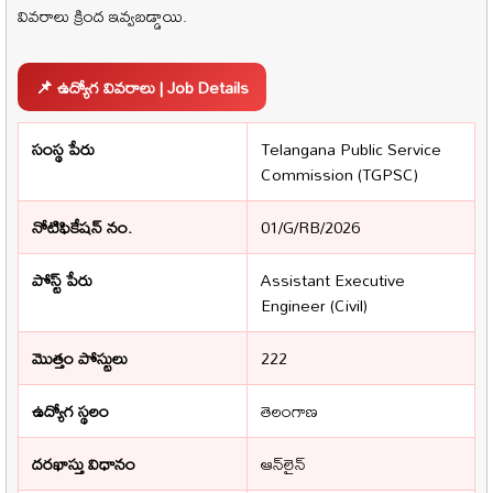
వివరాలు క్రింద ఇవ్వబడ్డాయి.
📌 ఉద్యోగ వివరాలు | Job Details
సంస్థ పేరు
Telangana Public Service
Commission (TGPSC)
నోటిఫికేషన్ నం.
01/G/RB/2026
పోస్ట్ పేరు
Assistant Executive
Engineer (Civil)
మొత్తం పోస్టులు
222
ఉద్యోగ స్థలం
తెలంగాణ
దరఖాస్తు విధానం
ఆన్‌లైన్