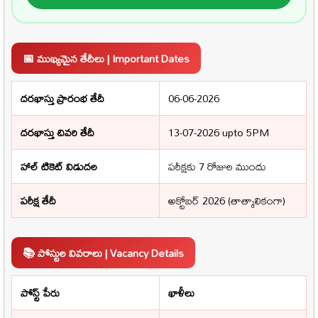
📅 ముఖ్యమైన తేదీలు | Important Dates
దరఖాస్తు ప్రారంభ తేదీ
06-06-2026
దరఖాస్తు చివరి తేదీ
13-07-2026 upto 5PM
హాల్ టికెట్ విడుదల
పరీక్షకు 7 రోజుల ముందు
పరీక్ష తేదీ
అక్టోబర్ 2026 (తాత్కాలికంగా)
📚 పోస్టుల వివరాలు | Vacancy Details
పోస్ట్ పేరు
ఖాళీలు