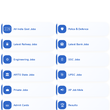
🇮🇳
🛡️
All India Govt Jobs
Police & Defence
🚆
🏦
Latest Railway Jobs
Latest Bank Jobs
⚙️
📄
Engineering Jobs
SSC Jobs
🏛️
🎯
AP/TS State Jobs
UPSC Jobs
💼
📢
Private Jobs
AP Job Mela
🎫
🏆
Admit Cards
Results