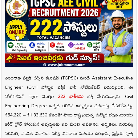
తెలంగాణ పబ్లిక్ సర్వీస్ కమిషన్ (TGPSC) నుండి Assistant Executive
Engineer (Civil) పోస్టుల భర్తీకి భారీ నోటిఫికేషన్ విడుదలైంది. ఈ
నోటిఫికేషన్ ద్వారా మొత్తం
222 ఖాళీలను
భర్తీ చేయనున్నారు. Civil
Engineering Degree అర్హత కలిగిన అభ్యర్థులు దరఖాస్తు చేసుకోవచ్చు.
₹54,220 – ₹1,33,630 జీతంతో పాటు రాష్ట్ర ప్రభుత్వ ఉద్యోగ భద్రత మరియు
కెరీర్ గ్రోత్ కోరుకునే అభ్యర్థులకు ఇది మంచి అవకాశం. అర్హతలు, వయస్సు
పరిమితి, ఎంపిక విధానం, పరీక్ష వివరాలు మరియు దరఖాస్తు ప్రక్రియ పూర్తి