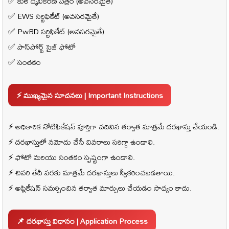
✅ కుల ధృవీకరణ పత్రం (అవసరమైతే)
✅ EWS సర్టిఫికేట్ (అవసరమైతే)
✅ PwBD సర్టిఫికేట్ (అవసరమైతే)
✅ పాస్‌పోర్ట్ సైజ్ ఫోటో
✅ సంతకం
⚡ ముఖ్యమైన సూచనలు | Important Instructions
⚡ అధికారిక నోటిఫికేషన్ పూర్తిగా చదివిన తర్వాత మాత్రమే దరఖాస్తు చేయండి.
⚡ దరఖాస్తులో నమోదు చేసే వివరాలు సరిగ్గా ఉండాలి.
⚡ ఫోటో మరియు సంతకం స్పష్టంగా ఉండాలి.
⚡ చివరి తేదీ వరకు మాత్రమే దరఖాస్తులు స్వీకరించబడతాయి.
⚡ అప్లికేషన్ సమర్పించిన తర్వాత మార్పులు చేయడం సాధ్యం కాదు.
📌 దరఖాస్తు విధానం | Application Process