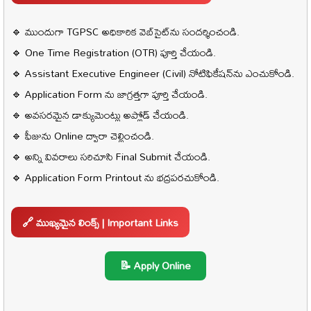
🔹 ముందుగా TGPSC అధికారిక వెబ్‌సైట్‌ను సందర్శించండి.
🔹 One Time Registration (OTR) పూర్తి చేయండి.
🔹 Assistant Executive Engineer (Civil) నోటిఫికేషన్‌ను ఎంచుకోండి.
🔹 Application Form ను జాగ్రత్తగా పూర్తి చేయండి.
🔹 అవసరమైన డాక్యుమెంట్లు అప్లోడ్ చేయండి.
🔹 ఫీజును Online ద్వారా చెల్లించండి.
🔹 అన్ని వివరాలు సరిచూసి Final Submit చేయండి.
🔹 Application Form Printout ను భద్రపరచుకోండి.
🔗
ముఖ్యమైన లింక్స్ | Important Links
📝 Apply Online