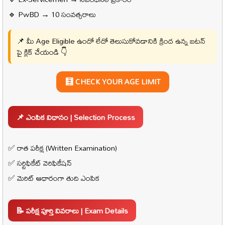
🔹 PwBD → 10 సంవత్సరాలు
📌 మీ Age Eligible ఉందో లేదో తెలుసుకోవడానికి క్రింద ఉన్న బటన్
పై క్లిక్ చేయండి 👇
🧮 CHECK YOUR AGE LIMIT
📌 ఎంపిక విధానం | Selection Process
✅ రాత పరీక్ష (Written Examination)
✅ సర్టిఫికేట్ వెరిఫికేషన్
✅ మెరిట్ ఆధారంగా తుది ఎంపిక
📝 పరీక్ష పూర్తి వివరాలు | Exam Details