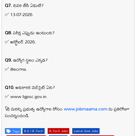
Q7.
చివరి తేదీ ఏమిటి?
✅ 13-07-2026.
Q8.
పరీక్ష ఎప్పుడు ఉంటుంది?
✅ అక్టోబర్ 2026.
Q9.
ఉద్యోగ స్థలం ఎక్కడ?
✅ తెలంగాణ.
Q10.
అధికారిక వెబ్‌సైట్ ఏది?
✅ www.tgpsc.gov.in
🚀 మరిన్ని ప్రభుత్వ ఉద్యోగాల కోసం
www.jobmaama.com
ను ప్రతిరోజూ
సందర్శించండి.
B.E / B.Tech
B.Tech Jobs
Latest Govt Jobs
Tags